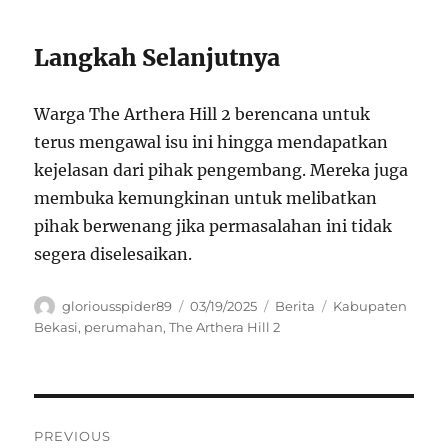
Langkah Selanjutnya
Warga The Arthera Hill 2 berencana untuk
terus mengawal isu ini hingga mendapatkan
kejelasan dari pihak pengembang. Mereka juga
membuka kemungkinan untuk melibatkan
pihak berwenang jika permasalahan ini tidak
segera diselesaikan.
Author
Posted
Categories
Tags
gloriousspider89
03/19/2025
Berita
Kabupaten
on
Bekasi
,
perumahan
,
The Arthera Hill 2
Navigasi
PREVIOUS