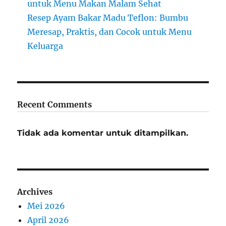
untuk Menu Makan Malam Sehat
Resep Ayam Bakar Madu Teflon: Bumbu
Meresap, Praktis, dan Cocok untuk Menu
Keluarga
Recent Comments
Tidak ada komentar untuk ditampilkan.
Archives
Mei 2026
April 2026