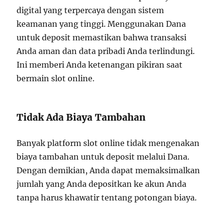
digital yang terpercaya dengan sistem
keamanan yang tinggi. Menggunakan Dana
untuk deposit memastikan bahwa transaksi
Anda aman dan data pribadi Anda terlindungi.
Ini memberi Anda ketenangan pikiran saat
bermain slot online.
Tidak Ada Biaya Tambahan
Banyak platform slot online tidak mengenakan
biaya tambahan untuk deposit melalui Dana.
Dengan demikian, Anda dapat memaksimalkan
jumlah yang Anda depositkan ke akun Anda
tanpa harus khawatir tentang potongan biaya.