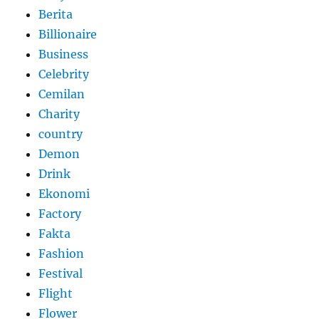
Berita
Billionaire
Business
Celebrity
Cemilan
Charity
country
Demon
Drink
Ekonomi
Factory
Fakta
Fashion
Festival
Flight
Flower