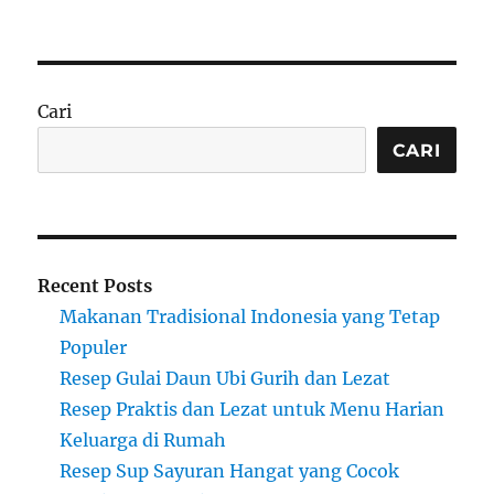
Cari
CARI
Recent Posts
Makanan Tradisional Indonesia yang Tetap
Populer
Resep Gulai Daun Ubi Gurih dan Lezat
Resep Praktis dan Lezat untuk Menu Harian
Keluarga di Rumah
Resep Sup Sayuran Hangat yang Cocok