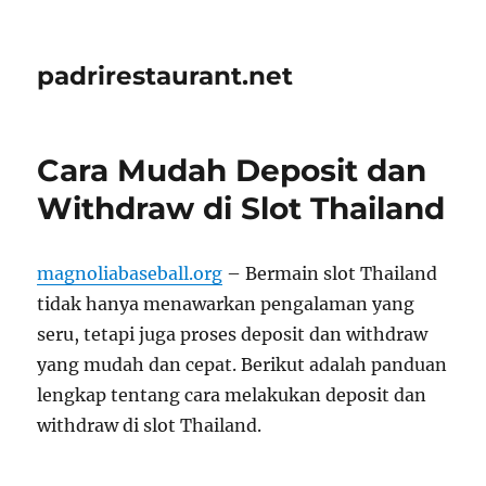
padrirestaurant.net
Cara Mudah Deposit dan
Withdraw di Slot Thailand
magnoliabaseball.org
– Bermain slot Thailand
tidak hanya menawarkan pengalaman yang
seru, tetapi juga proses deposit dan withdraw
yang mudah dan cepat. Berikut adalah panduan
lengkap tentang cara melakukan deposit dan
withdraw di slot Thailand.