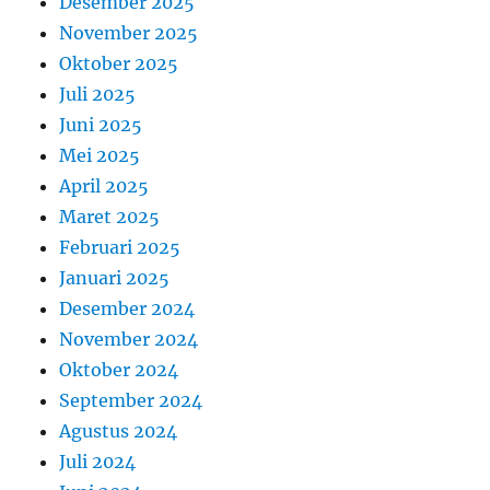
Desember 2025
November 2025
Oktober 2025
Juli 2025
Juni 2025
Mei 2025
April 2025
Maret 2025
Februari 2025
Januari 2025
Desember 2024
November 2024
Oktober 2024
September 2024
Agustus 2024
Juli 2024