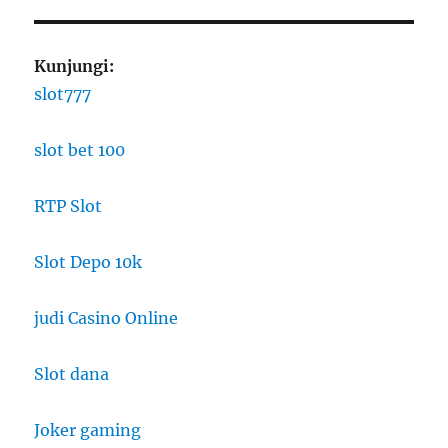
Kunjungi:
slot777
slot bet 100
RTP Slot
Slot Depo 10k
judi Casino Online
Slot dana
Joker gaming