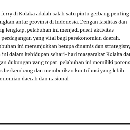
ferry di Kolaka adalah salah satu pintu gerbang penting
kan antar provinsi di Indonesia. Dengan fasilitas dan
ng lengkap, pelabuhan ini menjadi pusat aktivitas
n perdagangan yang vital bagi perekonomian daerah.
labuhan ini menunjukkan betapa dinamis dan strategisn
 ini dalam kehidupan sehari-hari masyarakat Kolaka da
gan dukungan yang tepat, pelabuhan ini memiliki potens
us berkembang dan memberikan kontribusi yang lebih
konomian daerah dan nasional.