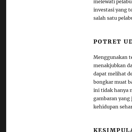
melewati pelab
investasi yang t
salah satu pela
POTRET U
Menggunakan tek
menakjubkan dari
dapat melihat de
bongkar muat ba
ini tidak hanya
gambaran yang j
kehidupan sehar
KESIMPUL