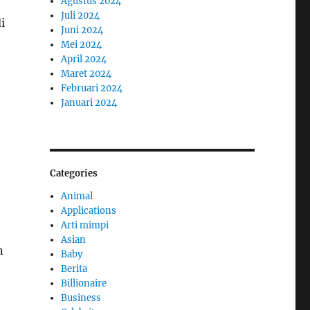
Agustus 2024
Juli 2024
i
Juni 2024
Mei 2024
April 2024
Maret 2024
Februari 2024
Januari 2024
Categories
Animal
Applications
Arti mimpi
Asian
n
Baby
Berita
Billionaire
Business