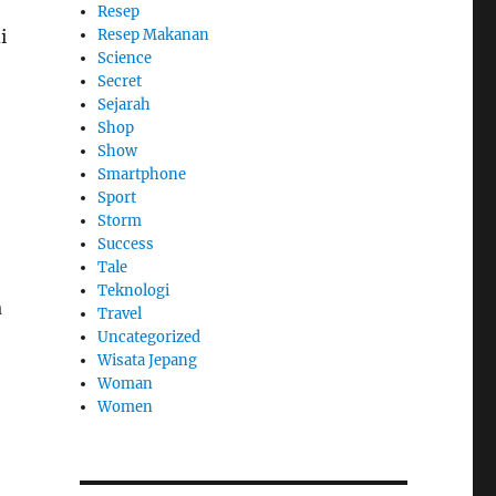
Resep
i
Resep Makanan
Science
Secret
Sejarah
Shop
Show
Smartphone
Sport
Storm
Success
Tale
Teknologi
a
Travel
Uncategorized
Wisata Jepang
Woman
Women