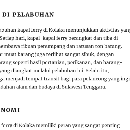
 DI PELABUHAN
labuhan kapal ferry di Kolaka menunjukkan aktivitas yan
Setiap hari, kapal-kapal ferry berangkat dan tiba di
 membawa ribuan penumpang dan ratusan ton barang.
r muat barang juga terlihat sangat sibuk, dengan
arang seperti hasil pertanian, perikanan, dan barang-
yang diangkut melalui pelabuhan ini. Selain itu,
ga menjadi tempat transit bagi para pelancong yang ing
ndahan alam dan budaya di Sulawesi Tenggara.
ONOMI
 ferry di Kolaka memiliki peran yang sangat penting