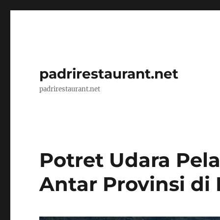
padrirestaurant.net
padrirestaurant.net
Potret Udara Pel
Antar Provinsi di