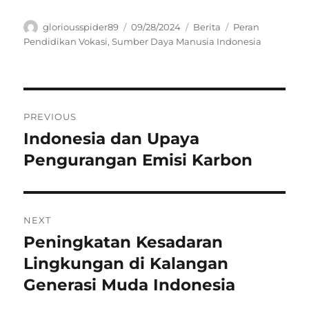
Author
Posted
Categories
Tags
gloriousspider89
09/28/2024
Berita
Peran
on
Pendidikan Vokasi
,
Sumber Daya Manusia Indonesia
Navigasi
PREVIOUS
pos
Indonesia dan Upaya
Previous
post:
Pengurangan Emisi Karbon
NEXT
Peningkatan Kesadaran
Next
post:
Lingkungan di Kalangan
Generasi Muda Indonesia