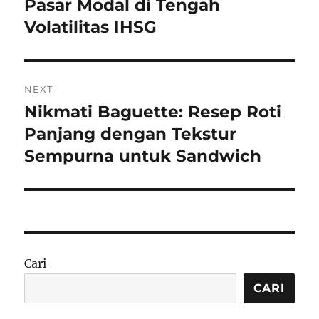
Pasar Modal di Tengah
Volatilitas IHSG
NEXT
Nikmati Baguette: Resep Roti
Next
post:
Panjang dengan Tekstur
Sempurna untuk Sandwich
Cari
CARI