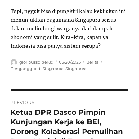
Tapi, nggak bisa dipungkiri kalau kebijakan ini
menunjukkan bagaimana Singapura serius
dalam melindungi warganya dari dampak
ekonomi yang sulit. Kira-kira, kapan ya
Indonesia bisa punya sistem serupa?
Author
Posted
Categories
Tags
gloriousspider89
03/20/2025
Berita
on
Penganggur di Singapura
,
Singapura
Navigasi
PREVIOUS
pos
Ketua DPR Dasco Pimpin
Previous
post:
Kunjungan Kerja ke BEI,
Dorong Kolaborasi Pemulihan