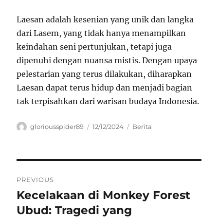
Laesan adalah kesenian yang unik dan langka
dari Lasem, yang tidak hanya menampilkan
keindahan seni pertunjukan, tetapi juga
dipenuhi dengan nuansa mistis. Dengan upaya
pelestarian yang terus dilakukan, diharapkan
Laesan dapat terus hidup dan menjadi bagian
tak terpisahkan dari warisan budaya Indonesia.
Author
Posted
Categories
gloriousspider89
12/12/2024
Berita
on
Navigasi
PREVIOUS
pos
Kecelakaan di Monkey Forest
Previous
post:
Ubud: Tragedi yang