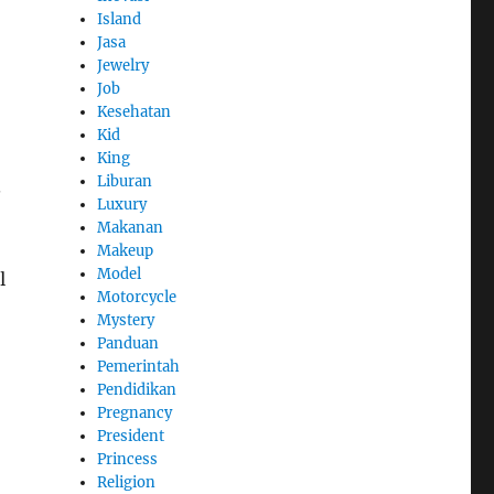
Island
Jasa
Jewelry
Job
Kesehatan
Kid
King
Liburan
.
Luxury
Makanan
Makeup
Model
l
Motorcycle
Mystery
Panduan
Pemerintah
Pendidikan
Pregnancy
President
Princess
Religion