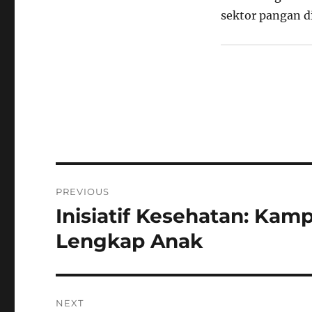
sektor pangan d
Navigasi
PREVIOUS
pos
Inisiatif Kesehatan: Kam
Previous
post:
Lengkap Anak
NEXT