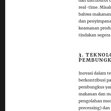
dan distributo
real-time. Misa
bahwa makanan d
dan penyimpana
keamanan produk
tindakan segera
3.
TEKNOL
PEMBUNG
Inovasi dalam 
berkontribusi 
pembungkus yan
makanan dan me
pengolahan mode
processing) da