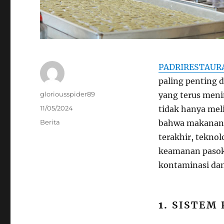
PADRIRESTAUR
paling penting 
Author
gloriousspider89
yang terus men
Posted
11/05/2024
tidak hanya mel
on
Categories
Berita
bahwa makanan 
terakhir, tekno
keamanan pasok
kontaminasi dan
1.
SISTEM 