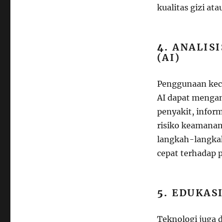
kualitas gizi at
4.
ANALIS
(AI)
Penggunaan kece
AI dapat mengan
penyakit, infor
risiko keamanan
langkah-langka
cepat terhadap 
5.
EDUKAS
Teknologi juga