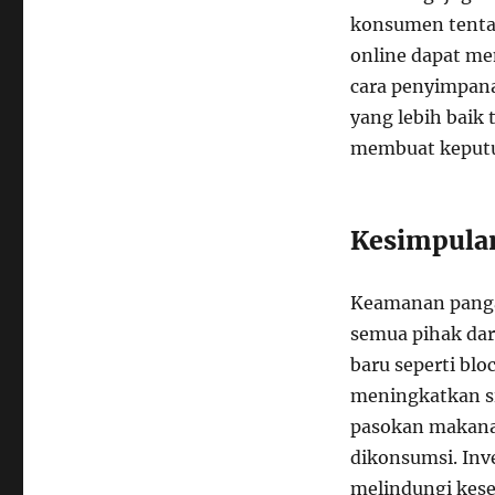
konsumen tenta
online dapat me
cara penyimpana
yang lebih bai
membuat keputu
Kesimpula
Keamanan panga
semua pihak dar
baru seperti blo
meningkatkan s
pasokan makanan
dikonsumsi. Inv
melindungi kese