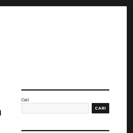
Cari
n
CARI