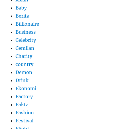
Baby
Berita
Billionaire
Business
Celebrity
Cemilan
Charity
country
Demon
Drink
Ekonomi
Factory
Fakta
Fashion
Festival
Flight