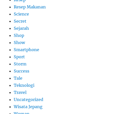
Resep Makanan
Science
Secret
Sejarah
Shop
Show
Smartphone
Sport
Storm
Success
Tale
Teknologi
Travel
Uncategorized
Wisata Jepang
Woman