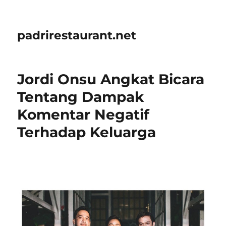
padrirestaurant.net
Jordi Onsu Angkat Bicara
Tentang Dampak
Komentar Negatif
Terhadap Keluarga