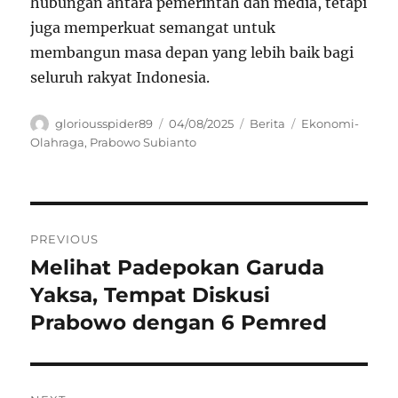
hubungan antara pemerintah dan media, tetapi
juga memperkuat semangat untuk
membangun masa depan yang lebih baik bagi
seluruh rakyat Indonesia.
Author
Posted
Categories
Tags
gloriousspider89
04/08/2025
Berita
Ekonomi-
on
Olahraga
,
Prabowo Subianto
Navigasi
PREVIOUS
pos
Melihat Padepokan Garuda
Previous
post:
Yaksa, Tempat Diskusi
Prabowo dengan 6 Pemred