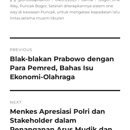
on
Way
,
Puncak Bogor
,
Setelah diterapkannya sistem one
way di kawasan Puncak
,
untuk mengatasi kepadatan lalu
lintas selama musim liburan
Navigasi
PREVIOUS
pos
Blak-blakan Prabowo dengan
Previous
post:
Para Pemred, Bahas Isu
Ekonomi-Olahraga
NEXT
Menkes Apresiasi Polri dan
Next
post:
Stakeholder dalam
Penanganan Arus Mudik dan