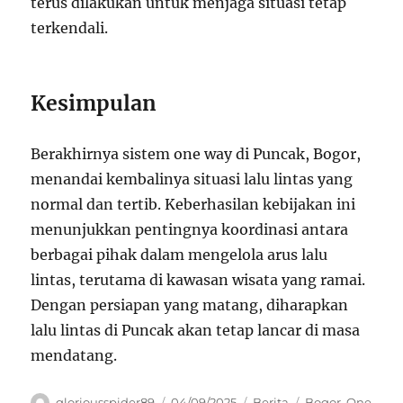
terus dilakukan untuk menjaga situasi tetap
terkendali.
Kesimpulan
Berakhirnya sistem one way di Puncak, Bogor,
menandai kembalinya situasi lalu lintas yang
normal dan tertib. Keberhasilan kebijakan ini
menunjukkan pentingnya koordinasi antara
berbagai pihak dalam mengelola arus lalu
lintas, terutama di kawasan wisata yang ramai.
Dengan persiapan yang matang, diharapkan
lalu lintas di Puncak akan tetap lancar di masa
mendatang.
Author
Posted
Categories
Tags
gloriousspider89
04/09/2025
Berita
Bogor
,
One