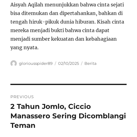
Aisyah Aqilah menunjukkan bahwa cinta sejati
bisa ditemukan dan dipertahankan, bahkan di
tengah hiruk-pikuk dunia hiburan. Kisah cinta
mereka menjadi bukti bahwa cinta dapat
menjadi sumber kekuatan dan kebahagiaan
yang nyata.
Author
Posted
Categories
gloriousspider89
02/10/2025
Berita
on
Navigasi
PREVIOUS
pos
2 Tahun Jomlo, Ciccio
Previous
post:
Manassero Sering Dicomblangi
Teman