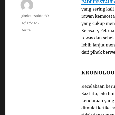
PADRIRESTAUR
yang sering kali
Author
gloriousspider89
rawan kemacetan
Posted
02/07/2025
yang cukup menge
on
Categories
Berita
Selasa, 4 Febru
tewas dan sebel
lebih lanjut me
dari pihak berw
KRONOLOG
Kecelakaan berun
Saat itu, lalu l
kendaraan yang 
dimulai ketika 