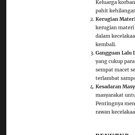
Keluarga korba
pahit kehilanga
Kerugian Mater
kerugian materi
dalam kecelakaa
kembali.
Gangguan Lalu 
yang cukup parah
sempat macet s
terlambat sampa
Kesadaran Masy
masyarakat untuk
Pentingnya menj
rawan kecelakaa