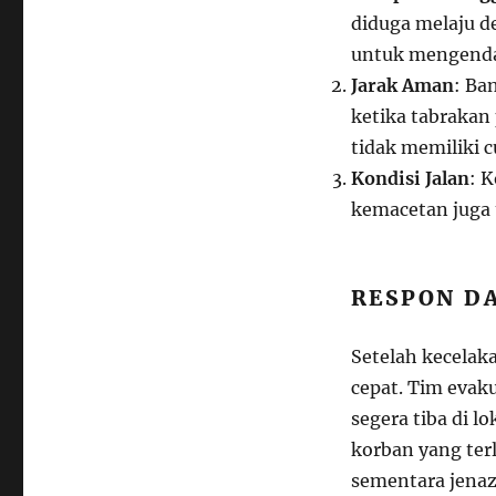
diduga melaju d
untuk mengenda
Jarak Aman
: Ba
ketika tabrakan
tidak memiliki 
Kondisi Jalan
: K
kemacetan juga 
RESPON D
Setelah kecelak
cepat. Tim evak
segera tiba di 
korban yang terl
sementara jenaz