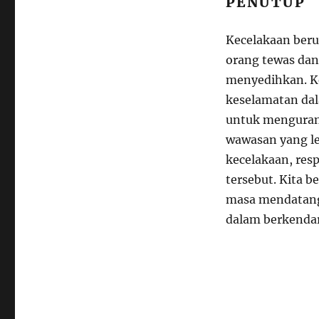
PENUTUP
Kecelakaan beru
orang tewas dan
menyedihkan. Ke
keselamatan dal
untuk mengurang
wawasan yang le
kecelakaan, res
tersebut. Kita b
masa mendatang 
dalam berkendar