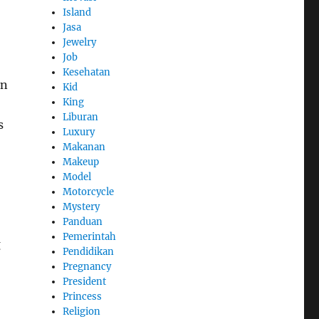
Island
Jasa
Jewelry
Job
Kesehatan
an
Kid
King
Liburan
s
Luxury
Makanan
Makeup
Model
Motorcycle
Mystery
Panduan
Pemerintah
g
Pendidikan
Pregnancy
President
Princess
Religion