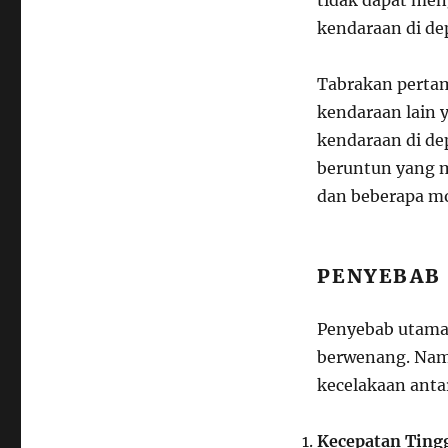
tidak dapat me
kendaraan di de
Tabrakan pertam
kendaraan lain 
kendaraan di de
beruntun yang m
dan beberapa mob
PENYEBAB
Penyebab utama 
berwenang. Nam
kecelakaan antar
Kecepatan Ting