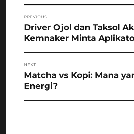
Navigasi
PREVIOUS
pos
Driver Ojol dan Taksol 
Previous
post:
Kemnaker Minta Aplikat
NEXT
Matcha vs Kopi: Mana y
Next
post:
Energi?