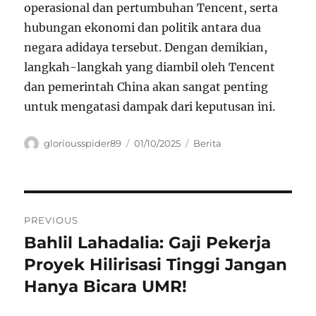
operasional dan pertumbuhan Tencent, serta
hubungan ekonomi dan politik antara dua
negara adidaya tersebut. Dengan demikian,
langkah-langkah yang diambil oleh Tencent
dan pemerintah China akan sangat penting
untuk mengatasi dampak dari keputusan ini.
Author
Posted
Categories
gloriousspider89
01/10/2025
Berita
on
Navigasi
PREVIOUS
pos
Bahlil Lahadalia: Gaji Pekerja
Previous
post:
Proyek Hilirisasi Tinggi Jangan
Hanya Bicara UMR!