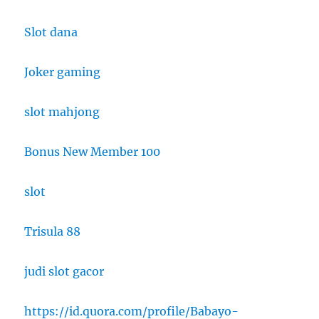
Slot dana
Joker gaming
slot mahjong
Bonus New Member 100
slot
Trisula 88
judi slot gacor
https://id.quora.com/profile/Babayo-