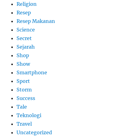
Religion
Resep
Resep Makanan
Science
Secret
Sejarah
Shop
Show
Smartphone
Sport
Storm
Success
Tale
Teknologi
Travel
Uncategorized