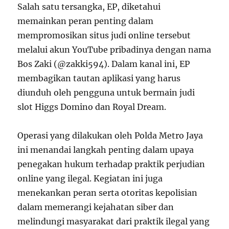
Salah satu tersangka, EP, diketahui
memainkan peran penting dalam
mempromosikan situs judi online tersebut
melalui akun YouTube pribadinya dengan nama
Bos Zaki (@zakki594). Dalam kanal ini, EP
membagikan tautan aplikasi yang harus
diunduh oleh pengguna untuk bermain judi
slot Higgs Domino dan Royal Dream.
Operasi yang dilakukan oleh Polda Metro Jaya
ini menandai langkah penting dalam upaya
penegakan hukum terhadap praktik perjudian
online yang ilegal. Kegiatan ini juga
menekankan peran serta otoritas kepolisian
dalam memerangi kejahatan siber dan
melindungi masyarakat dari praktik ilegal yang