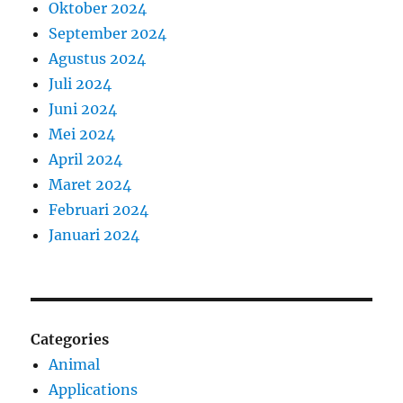
Oktober 2024
September 2024
Agustus 2024
Juli 2024
Juni 2024
Mei 2024
April 2024
Maret 2024
Februari 2024
Januari 2024
Categories
Animal
Applications