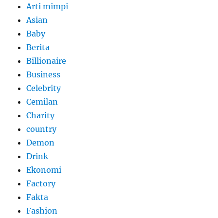
Arti mimpi
Asian
Baby
Berita
Billionaire
Business
Celebrity
Cemilan
Charity
country
Demon
Drink
Ekonomi
Factory
Fakta
Fashion