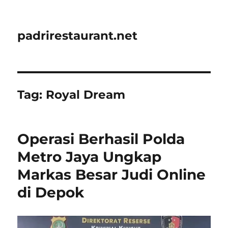
padrirestaurant.net
Tag:
Royal Dream
Operasi Berhasil Polda
Metro Jaya Ungkap
Markas Besar Judi Online
di Depok