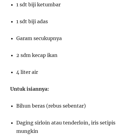
1 sdt biji ketumbar
1 sdt biji adas
Garam secukupnya
2 sdm kecap ikan
4 liter air
Untuk isiannya:
Bihun beras (rebus sebentar)
Daging sirloin atau tenderloin, iris setipis
mungkin