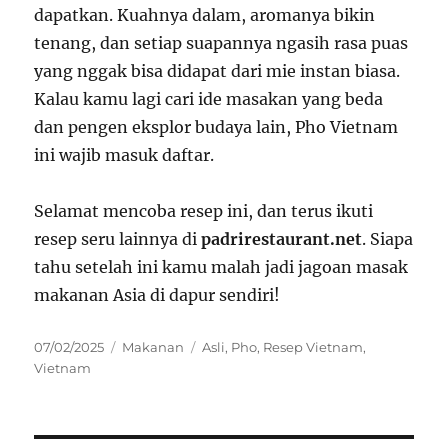
dapatkan. Kuahnya dalam, aromanya bikin
tenang, dan setiap suapannya ngasih rasa puas
yang nggak bisa didapat dari mie instan biasa.
Kalau kamu lagi cari ide masakan yang beda
dan pengen eksplor budaya lain, Pho Vietnam
ini wajib masuk daftar.
Selamat mencoba resep ini, dan terus ikuti
resep seru lainnya di
padrirestaurant.net
. Siapa
tahu setelah ini kamu malah jadi jagoan masak
makanan Asia di dapur sendiri!
Posted
Categories
Tags
07/02/2025
Makanan
Asli
,
Pho
,
Resep Vietnam
,
on
Vietnam