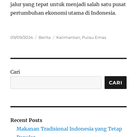
jalur yang tepat untuk menjadi salah satu pusat
pertumbuhan ekonomi utama di Indonesia.
Posted
Categories
Tags
09/09/2024
Berita
Kalimantan
,
Pulau Emas
on
Cari
CARI
Recent Posts
Makanan Tradisional Indonesia yang Tetap