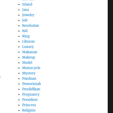
Island
Jasa
Jewelry
Job
Kesehatan
Kid
King
Liburan
Luxury
Makanan
Makeup
Model
Motorcycle
Mystery
a
Panduan
Pemerintah
Pendidikan
Pregnancy
President
Princess
Religion