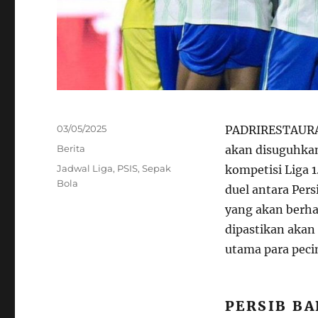
Posted
03/05/2025
PADRIRESTAURAN
on
Categories
Berita
akan disuguhkan
Tags
Jadwal Liga
,
PSIS
,
Sepak
kompetisi Liga 1
Bola
duel antara Pers
yang akan berh
dipastikan akan
utama para pecin
PERSIB BA