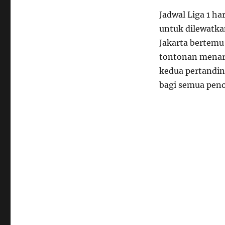
Jadwal Liga 1 h
untuk dilewatka
Jakarta bertem
tontonan menari
kedua pertandin
bagi semua pen