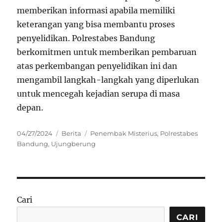
memberikan informasi apabila memiliki
keterangan yang bisa membantu proses
penyelidikan. Polrestabes Bandung
berkomitmen untuk memberikan pembaruan
atas perkembangan penyelidikan ini dan
mengambil langkah-langkah yang diperlukan
untuk mencegah kejadian serupa di masa
depan.
Posted
Categories
Tags
04/27/2024
Berita
Penembak Misterius
,
Polrestabes
on
Bandung
,
Ujungberung
Cari
CARI