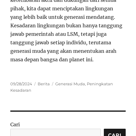
keterlibatan aktif dan dukungan dari semua
pihak, kita dapat menciptakan lingkungan
yang lebih baik untuk generasi mendatang.
Kesadaran lingkungan bukan hanya tanggung
jawab pemerintah atau LSM, tetapi juga
tanggung jawab setiap individu, terutama
generasi muda yang akan menentukan arah
masa depan bangsa dan planet ini.
Posted
Categories
Tags
09/28/2024
Berita
Generasi Muda
,
Peningkatan
on
Kesadaran
Cari
CARI