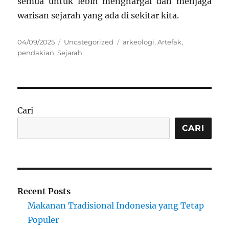
semua untuk lebih menghargai dan menjaga
warisan sejarah yang ada di sekitar kita.
Posted
Categories
Tags
04/09/2025
Uncategorized
arkeologi
,
Artefak
,
on
pendakian
,
Sejarah
Cari
CARI
Recent Posts
Makanan Tradisional Indonesia yang Tetap
Populer