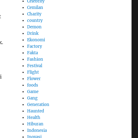
Celebrity
Cemilan
Charity
t
country
Demon
Drink
Ekonomi
k.
Factory
Fakta
Fashion
Festival
Flight
i
Flower
foods
Game
Gang
Generation
Haunted
Health
Hiburan
Indonesia
Inovasi