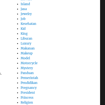
Island
Jasa
Jewelry
Job
Kesehatan
Kid
King
Liburan
Luxury
Makanan
Makeup
Model
Motorcycle
Mystery
.
Panduan
Pemerintah
Pendidikan
Pregnancy
President
Princess
Religion