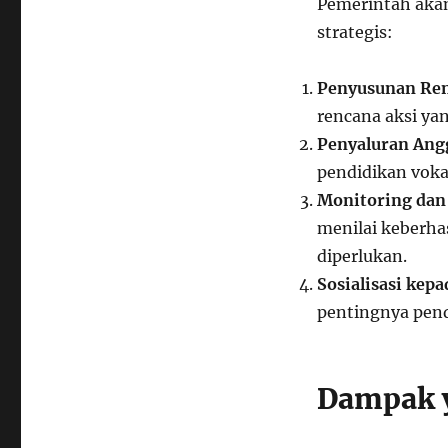
Pemerintah akan
strategis:
Penyusunan Ren
rencana aksi ya
Penyaluran Ang
pendidikan vokas
Monitoring dan 
menilai keberha
diperlukan.
Sosialisasi kep
pentingnya pend
Dampak 