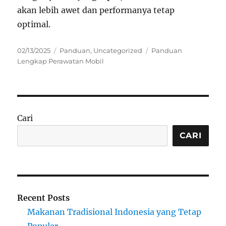
akan lebih awet dan performanya tetap
optimal.
Posted
Categories
Tags
02/13/2025
Panduan
,
Uncategorized
Panduan
on
Lengkap Perawatan Mobil
Cari
CARI
Recent Posts
Makanan Tradisional Indonesia yang Tetap
Populer