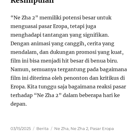
Kesimpulan
“Ne Zha 2” memiliki potensi besar untuk
menguasai pasar Eropa, tetapi juga
menghadapi tantangan yang signifikan.
Dengan animasi yang canggih, cerita yang
mendalam, dan dukungan promosi yang kuat,
film ini bisa menjadi hit besar di benua biru.
Namun, semuanya tergantung pada bagaimana
film ini diterima oleh penonton dan kritikus di
Eropa. Kita tunggu saja bagaimana reaksi pasar
terhadap “Ne Zha 2” dalam beberapa hari ke
depan.
Posted
Categories
Tags
03/15/2025
Berita
Ne Zha
,
Ne Zha 2
,
Pasar Eropa
on