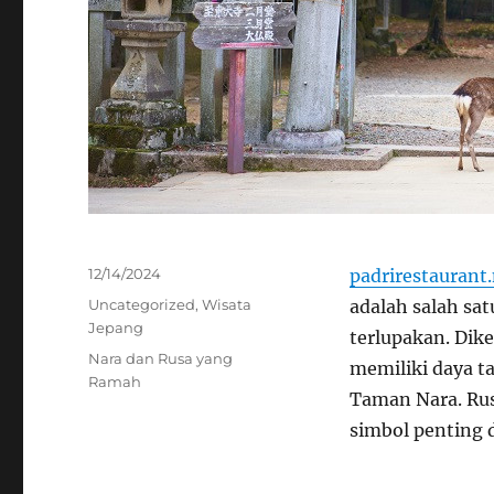
Posted
12/14/2024
padrirestaurant
on
Categories
Uncategorized
,
Wisata
adalah salah sa
Jepang
terlupakan. Dike
Tags
Nara dan Rusa yang
memiliki daya ta
Ramah
Taman Nara. Rus
simbol penting 