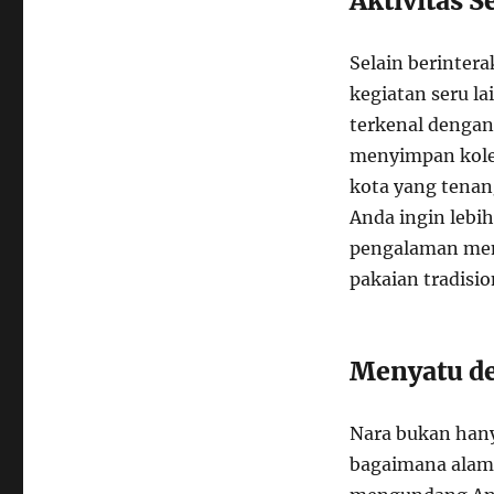
Aktivitas S
Selain berinter
kegiatan seru l
terkenal dengan
menyimpan kolek
kota yang tenang
Anda ingin lebi
pengalaman meng
pakaian tradisio
Menyatu de
Nara bukan hany
bagaimana alam,