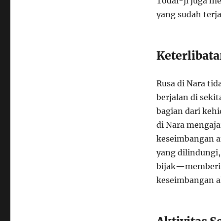
Todai-ji juga 
yang sudah terja
Keterlibat
Rusa di Nara tid
berjalan di sek
bagian dari keh
di Nara mengaj
keseimbangan a
yang dilindungi
bijak—memberi 
keseimbangan a