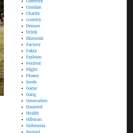
Celebrity
Cemilan
Charity
country
Demon
Drink
Ekonomi
Factory
Fakta
Fashion
Festival
Flight
Flower
foods
Game
Gang
Generation
Haunted
Health
Hiburan
i
Indonesia
Inovasi