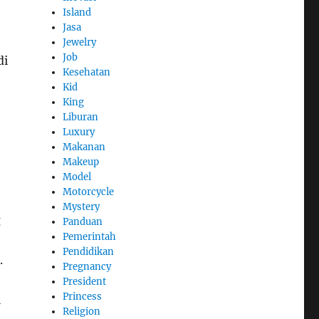
Island
Jasa
Jewelry
Job
di
Kesehatan
Kid
King
Liburan
Luxury
Makanan
Makeup
Model
Motorcycle
Mystery
g
Panduan
Pemerintah
Pendidikan
.
Pregnancy
President
Princess
l
Religion