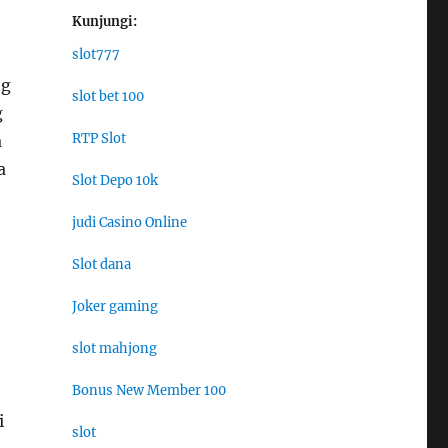
Kunjungi:
slot777
ng
slot bet 100
g
RTP Slot
a
a
Slot Depo 10k
judi Casino Online
Slot dana
Joker gaming
slot mahjong
Bonus New Member 100
i
slot