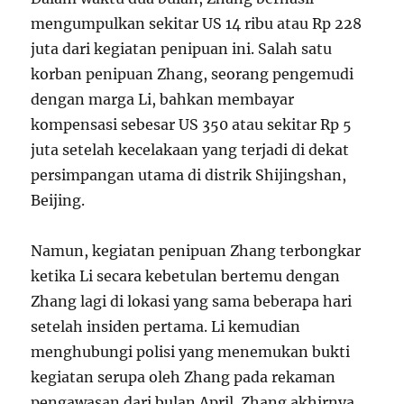
mengumpulkan sekitar US
14
r
ib
u
a
t
a
u
Rp
228
j
u
t
a
d
a
r
i k
e
g
ia
t
an
p
e
ni
p
u
an ini
.
S
a
l
ah
s
a
t
u
k
or
ban
p
e
ni
p
u
an
Z
han
g
,
seor
an
g
p
e
n
g
e
m
u
d
i
d
e
n
g
an ma
r
g
a
L
i
,
bahkan m
e
mba
y
a
r
k
o
m
p
e
n
s
a
s
i
se
b
es
a
r
U
S
350 atau sekitar Rp 5
juta setelah kecelakaan yang terjadi di dekat
persimpangan utama di distrik Shijingshan,
Beijing.
Namun, kegiatan penipuan Zhang terbongkar
ketika Li secara kebetulan bertemu dengan
Zhang lagi di lokasi yang sama beberapa hari
setelah insiden pertama. Li kemudian
menghubungi polisi yang menemukan bukti
kegiatan serupa oleh Zhang pada rekaman
pengawasan dari bulan April. Zhang akhirnya