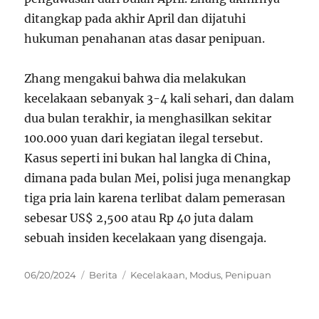
ditangkap pada akhir April dan dijatuhi
hukuman penahanan atas dasar penipuan.
Zhang mengakui bahwa dia melakukan
kecelakaan sebanyak 3-4 kali sehari, dan dalam
dua bulan terakhir, ia menghasilkan sekitar
100.000 yuan dari kegiatan ilegal tersebut.
Kasus seperti ini bukan hal langka di China,
dimana pada bulan Mei, polisi juga menangkap
tiga pria lain karena terlibat dalam pemerasan
sebesar US$ 2,500 atau Rp 40 juta dalam
sebuah insiden kecelakaan yang disengaja.
Posted
Categories
Tags
06/20/2024
Berita
Kecelakaan
,
Modus
,
Penipuan
on