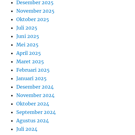
Desember 2025
November 2025
Oktober 2025
Juli 2025
Juni 2025
Mei 2025
April 2025
Maret 2025
Februari 2025
Januari 2025
Desember 2024
November 2024
Oktober 2024
September 2024
Agustus 2024
Juli 2024