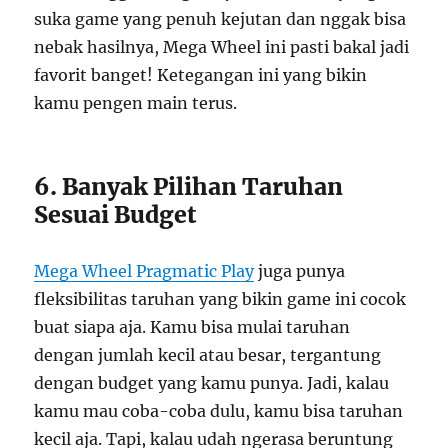
suka game yang penuh kejutan dan nggak bisa
nebak hasilnya, Mega Wheel ini pasti bakal jadi
favorit banget! Ketegangan ini yang bikin
kamu pengen main terus.
6. Banyak Pilihan Taruhan
Sesuai Budget
Mega Wheel Pragmatic Play
juga punya
fleksibilitas taruhan yang bikin game ini cocok
buat siapa aja. Kamu bisa mulai taruhan
dengan jumlah kecil atau besar, tergantung
dengan budget yang kamu punya. Jadi, kalau
kamu mau coba-coba dulu, kamu bisa taruhan
kecil aja. Tapi, kalau udah ngerasa beruntung