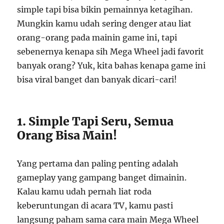
simple tapi bisa bikin pemainnya ketagihan.
Mungkin kamu udah sering denger atau liat
orang-orang pada mainin game ini, tapi
sebenernya kenapa sih Mega Wheel jadi favorit
banyak orang? Yuk, kita bahas kenapa game ini
bisa viral banget dan banyak dicari-cari!
1. Simple Tapi Seru, Semua
Orang Bisa Main!
Yang pertama dan paling penting adalah
gameplay yang gampang banget dimainin.
Kalau kamu udah pernah liat roda
keberuntungan di acara TV, kamu pasti
langsung paham sama cara main Mega Wheel