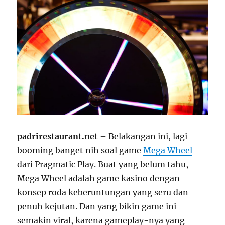
padrirestaurant.net
– Belakangan ini, lagi
booming banget nih soal game
Mega Wheel
dari Pragmatic Play. Buat yang belum tahu,
Mega Wheel adalah game kasino dengan
konsep roda keberuntungan yang seru dan
penuh kejutan. Dan yang bikin game ini
semakin viral, karena gameplay-nya yang