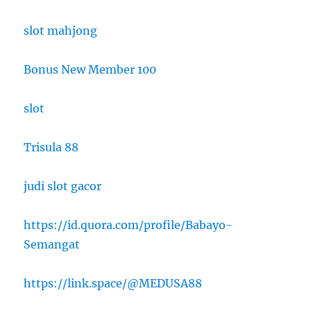
slot mahjong
Bonus New Member 100
slot
Trisula 88
judi slot gacor
https://id.quora.com/profile/Babayo-
Semangat
https://link.space/@MEDUSA88