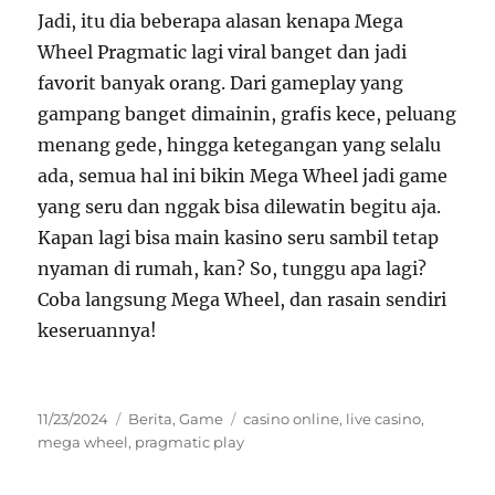
Jadi, itu dia beberapa alasan kenapa Mega
Wheel Pragmatic lagi viral banget dan jadi
favorit banyak orang. Dari gameplay yang
gampang banget dimainin, grafis kece, peluang
menang gede, hingga ketegangan yang selalu
ada, semua hal ini bikin Mega Wheel jadi game
yang seru dan nggak bisa dilewatin begitu aja.
Kapan lagi bisa main kasino seru sambil tetap
nyaman di rumah, kan? So, tunggu apa lagi?
Coba langsung Mega Wheel, dan rasain sendiri
keseruannya!
Posted
Categories
Tags
11/23/2024
Berita
,
Game
casino online
,
live casino
,
on
mega wheel
,
pragmatic play