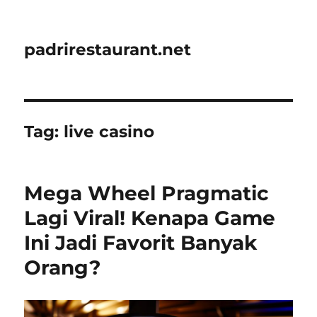
padrirestaurant.net
Tag:
live casino
Mega Wheel Pragmatic
Lagi Viral! Kenapa Game
Ini Jadi Favorit Banyak
Orang?