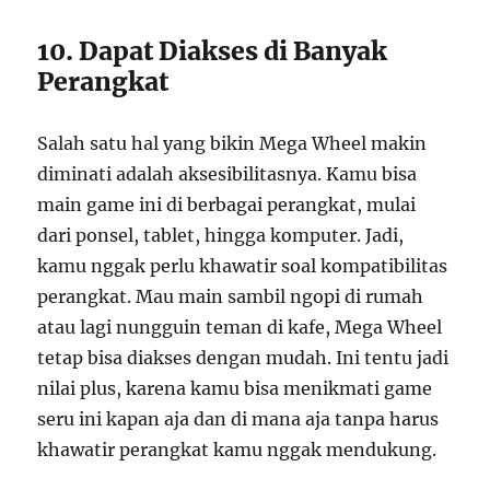
10. Dapat Diakses di Banyak
Perangkat
Salah satu hal yang bikin Mega Wheel makin
diminati adalah aksesibilitasnya. Kamu bisa
main game ini di berbagai perangkat, mulai
dari ponsel, tablet, hingga komputer. Jadi,
kamu nggak perlu khawatir soal kompatibilitas
perangkat. Mau main sambil ngopi di rumah
atau lagi nungguin teman di kafe, Mega Wheel
tetap bisa diakses dengan mudah. Ini tentu jadi
nilai plus, karena kamu bisa menikmati game
seru ini kapan aja dan di mana aja tanpa harus
khawatir perangkat kamu nggak mendukung.