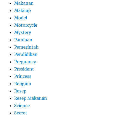
Makanan
Makeup
Model
Motorcycle
Mystery
Panduan
Pemerintah
Pendidikan
Pregnancy
President
Princess
Religion
Resep
Resep Makanan
Science
Secret