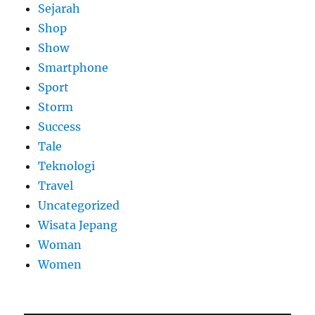
Sejarah
Shop
Show
Smartphone
Sport
Storm
Success
Tale
Teknologi
Travel
Uncategorized
Wisata Jepang
Woman
Women