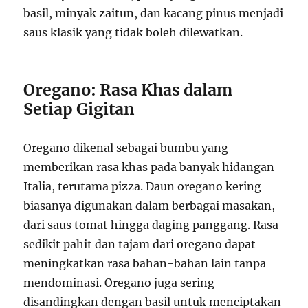
basil, minyak zaitun, dan kacang pinus menjadi
saus klasik yang tidak boleh dilewatkan.
Oregano: Rasa Khas dalam
Setiap Gigitan
Oregano dikenal sebagai bumbu yang
memberikan rasa khas pada banyak hidangan
Italia, terutama pizza. Daun oregano kering
biasanya digunakan dalam berbagai masakan,
dari saus tomat hingga daging panggang. Rasa
sedikit pahit dan tajam dari oregano dapat
meningkatkan rasa bahan-bahan lain tanpa
mendominasi. Oregano juga sering
disandingkan dengan basil untuk menciptakan