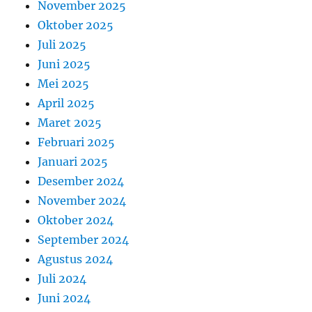
November 2025
Oktober 2025
Juli 2025
Juni 2025
Mei 2025
April 2025
Maret 2025
Februari 2025
Januari 2025
Desember 2024
November 2024
Oktober 2024
September 2024
Agustus 2024
Juli 2024
Juni 2024