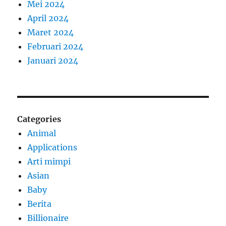
Mei 2024
April 2024
Maret 2024
Februari 2024
Januari 2024
Categories
Animal
Applications
Arti mimpi
Asian
Baby
Berita
Billionaire