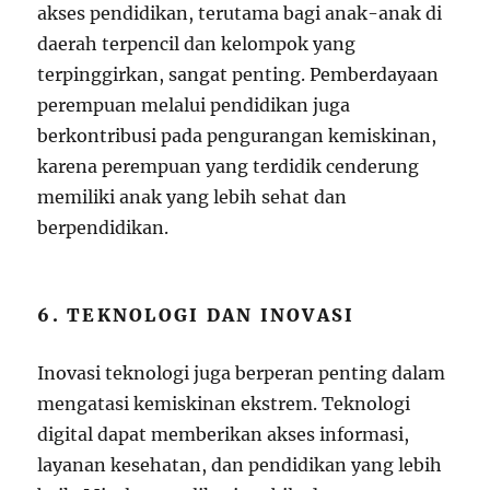
akses pendidikan, terutama bagi anak-anak di
daerah terpencil dan kelompok yang
terpinggirkan, sangat penting. Pemberdayaan
perempuan melalui pendidikan juga
berkontribusi pada pengurangan kemiskinan,
karena perempuan yang terdidik cenderung
memiliki anak yang lebih sehat dan
berpendidikan.
6. TEKNOLOGI DAN INOVASI
Inovasi teknologi juga berperan penting dalam
mengatasi kemiskinan ekstrem. Teknologi
digital dapat memberikan akses informasi,
layanan kesehatan, dan pendidikan yang lebih