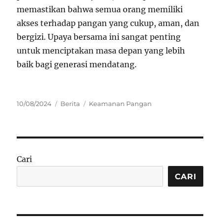
memastikan bahwa semua orang memiliki
akses terhadap pangan yang cukup, aman, dan
bergizi. Upaya bersama ini sangat penting
untuk menciptakan masa depan yang lebih
baik bagi generasi mendatang.
Posted
Categories
Tags
10/08/2024
Berita
Keamanan Pangan
on
Cari
CARI