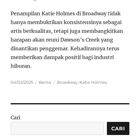
Penampilan Katie Holmes di Broadway tidak
hanya membuktikan konsistensinya sebagai
artis berkualitas, tetapi juga membangkitkan
harapan akan reuni Dawson’s Creek yang
dinantikan penggemar. Kehadirannya terus
memberikan dampak positif bagi industri
hiburan.
Posted
Categories
Tags
04/02/2025
Berita
Broadway
,
Katie Holmes
on
Cari
CARI