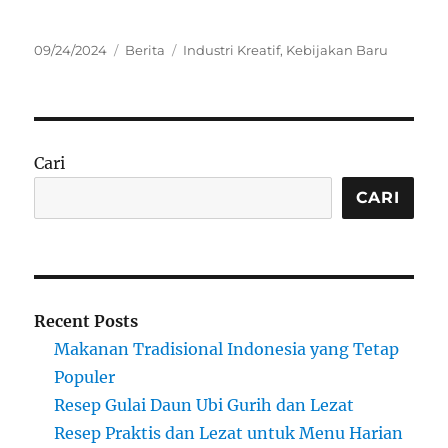
Posted
Categories
Tags
09/24/2024
Berita
Industri Kreatif
,
Kebijakan Baru
on
Cari
CARI
Recent Posts
Makanan Tradisional Indonesia yang Tetap
Populer
Resep Gulai Daun Ubi Gurih dan Lezat
Resep Praktis dan Lezat untuk Menu Harian