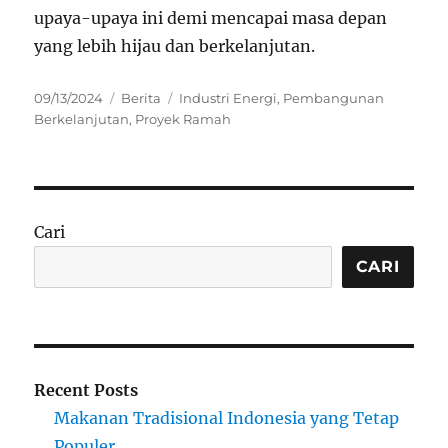
upaya-upaya ini demi mencapai masa depan
yang lebih hijau dan berkelanjutan.
Posted
Categories
Tags
09/13/2024
Berita
Industri Energi
,
Pembangunan
on
Berkelanjutan
,
Proyek Ramah
Cari
CARI
Recent Posts
Makanan Tradisional Indonesia yang Tetap
Populer