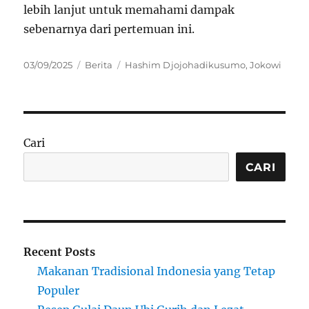
lebih lanjut untuk memahami dampak
sebenarnya dari pertemuan ini.
Posted
Categories
Tags
03/09/2025
Berita
Hashim Djojohadikusumo
,
Jokowi
on
Cari
CARI
Recent Posts
Makanan Tradisional Indonesia yang Tetap
Populer