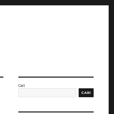
Cari
CARI