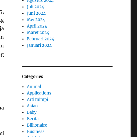
Agustus 2024
Juli 2024
5,
Juni 2024
ng
Mei 2024
April 2024
ja
Maret 2024
an
Februari 2024
an
Januari 2024
ng
Categories
Animal
Applications
Arti mimpi
Asian
ma
Baby
Berita
Billionaire
Business
si