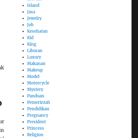
Island
Jasa
Jewelry
Job
Kesehatan
Kid
King
Liburan
Luxury
Makanan
ak
Makeup
Model
Motorcycle
Mystery
Panduan
o
Pemerintah
Pendidikan
Pregnancy
ur
President
Princess
in
Religion