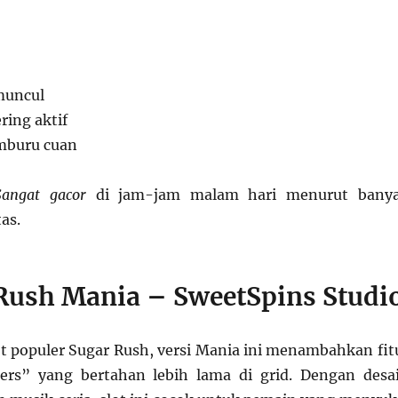
muncul
ering aktif
mburu cuan
Sangat gacor
di jam-jam malam hari menurut bany
as.
Rush Mania – SweetSpins Studi
lot populer Sugar Rush, versi Mania ini menambahkan fit
iers” yang bertahan lebih lama di grid. Dengan desa