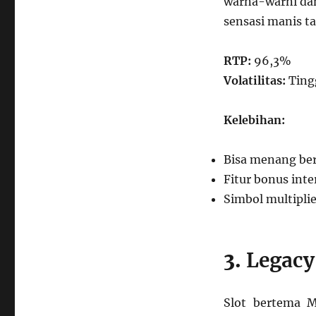
warna-warni dan
sensasi manis t
RTP:
96,3%
Volatilitas:
Ting
Kelebihan:
Bisa menang ber
Fitur bonus inte
Simbol multiplie
3.
Legacy
Slot bertema 