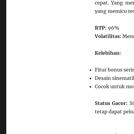
cepat. Yang me
yang memicu res
RTP:
96%
Volatilitas:
Mene
Kelebihan:
Fitur bonus ser
Desain sinemati
Cocok untuk mob
Status Gacor:
St
tetap dapat pelu