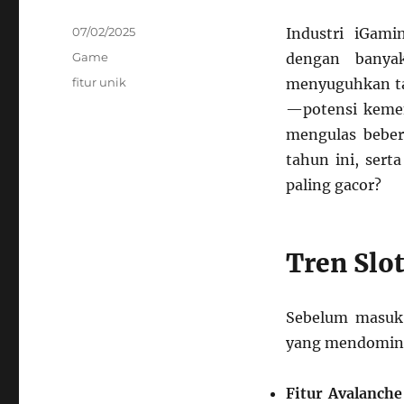
Posted
07/02/2025
Industri iGam
on
Categories
Game
dengan banyak
Tags
fitur unik
menyuguhkan tam
—potensi kemen
mengulas beber
tahun ini, ser
paling gacor?
Tren Slo
Sebelum masuk 
yang mendominas
Fitur Avalanche