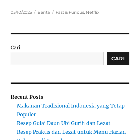
Posted
Categories
Tags
03/10/2025
Berita
Fast & Furious
,
Netflix
on
Cari
CARI
Recent Posts
Makanan Tradisional Indonesia yang Tetap
Populer
Resep Gulai Daun Ubi Gurih dan Lezat
Resep Praktis dan Lezat untuk Menu Harian