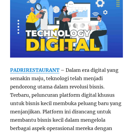
PADRIRESTAURANT
–
Dalam era digital yang
semakin maju, teknologi telah menjadi
pendorong utama dalam revolusi bisnis.
Terbaru, peluncuran platform digital khusus
untuk bisnis kecil membuka peluang baru yang
menjanjikan. Platform ini dirancang untuk
membantu bisnis kecil dalam mengelola
berbagai aspek operasional mereka dengan