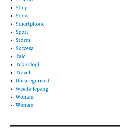
Shop
Show
Smartphone
Sport
Storm
Success
Tale
Teknologi
Travel
Uncategorized
Wisata Jepang
Woman
Women