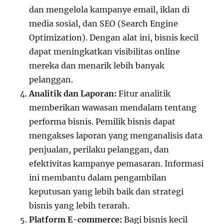
dan mengelola kampanye email, iklan di
media sosial, dan SEO (Search Engine
Optimization). Dengan alat ini, bisnis kecil
dapat meningkatkan visibilitas online
mereka dan menarik lebih banyak
pelanggan.
Analitik dan Laporan:
Fitur analitik
memberikan wawasan mendalam tentang
performa bisnis. Pemilik bisnis dapat
mengakses laporan yang menganalisis data
penjualan, perilaku pelanggan, dan
efektivitas kampanye pemasaran. Informasi
ini membantu dalam pengambilan
keputusan yang lebih baik dan strategi
bisnis yang lebih terarah.
Platform E-commerce:
Bagi bisnis kecil