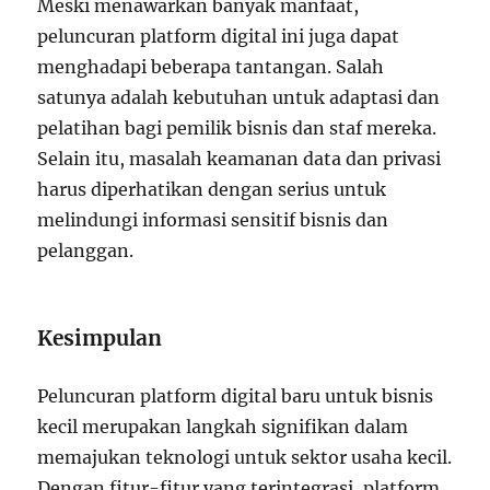
Meski menawarkan banyak manfaat,
peluncuran platform digital ini juga dapat
menghadapi beberapa tantangan. Salah
satunya adalah kebutuhan untuk adaptasi dan
pelatihan bagi pemilik bisnis dan staf mereka.
Selain itu, masalah keamanan data dan privasi
harus diperhatikan dengan serius untuk
melindungi informasi sensitif bisnis dan
pelanggan.
Kesimpulan
Peluncuran platform digital baru untuk bisnis
kecil merupakan langkah signifikan dalam
memajukan teknologi untuk sektor usaha kecil.
Dengan fitur-fitur yang terintegrasi, platform