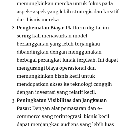
memungkinkan mereka untuk fokus pada
aspek-aspek yang lebih strategis dan kreatif
dari bisnis mereka.
Penghematan Biaya:
Platform digital ini
sering kali menawarkan model
berlangganan yang lebih terjangkau
dibandingkan dengan menggunakan
berbagai perangkat lunak terpisah. Ini dapat
mengurangi biaya operasional dan
memungkinkan bisnis kecil untuk
mendapatkan akses ke teknologi canggih
dengan investasi yang relatif kecil.
Peningkatan Visibilitas dan Jangkauan
Pasar:
Dengan alat pemasaran dan e-
commerce yang terintegrasi, bisnis kecil
dapat menjangkau audiens yang lebih luas