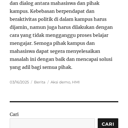
dan dialog antara mahasiswa dan pihak
kampus. Kebebasan berpendapat dan
beraktivitas politik di dalam kampus harus
dijamin, namun juga harus dilakukan dengan
cara yang tidak mengganggu proses belajar
mengajar. Semoga pihak kampus dan
mahasiswa dapat segera menyelesaikan
masalah ini dengan baik dan mencapai solusi
yang adil bagi semua pihak.
Posted
Categories
Tags
03/16/2025
Berita
Aksi demo
,
HMI
on
Cari
CARI