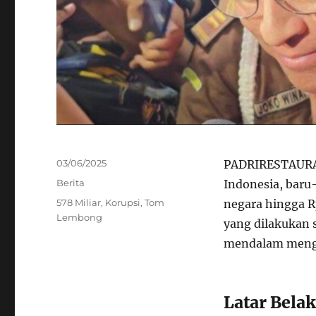
Posted
03/06/2025
PADRIRESTAUR
on
Categories
Berita
Indonesia, baru
Tags
578 Miliar
,
Korupsi
,
Tom
negara hingga R
Lembong
yang dilakukan 
mendalam menge
Latar Bela