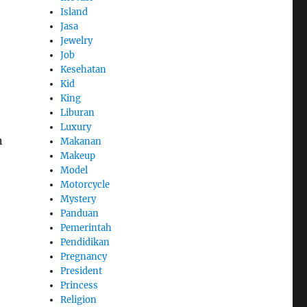
Island
Jasa
Jewelry
Job
Kesehatan
Kid
King
Liburan
Luxury
n
Makanan
Makeup
Model
Motorcycle
Mystery
Panduan
Pemerintah
Pendidikan
Pregnancy
President
Princess
Religion