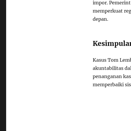
impor. Pemerin
memperkuat regu
depan.
Kesimpula
Kasus Tom Lembo
akuntabilitas d
penanganan kasu
memperbaiki sist