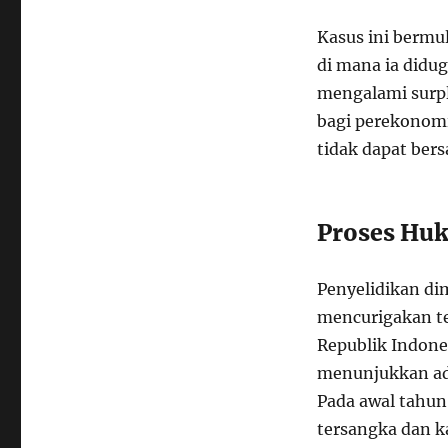
Kasus ini bermu
di mana ia didug
mengalami surpl
bagi perekonomi
tidak dapat ber
Proses Hu
Penyelidikan di
mencurigakan te
Republik Indon
menunjukkan ad
Pada awal tahun
tersangka dan k