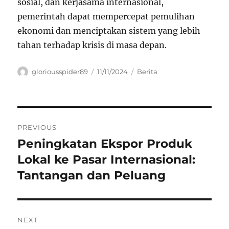
sosial, dan kerjasama internasional,
pemerintah dapat mempercepat pemulihan
ekonomi dan menciptakan sistem yang lebih
tahan terhadap krisis di masa depan.
Author
Posted
Categories
gloriousspider89
11/11/2024
Berita
on
Navigasi
PREVIOUS
pos
Peningkatan Ekspor Produk
Previous
post:
Lokal ke Pasar Internasional:
Tantangan dan Peluang
NEXT