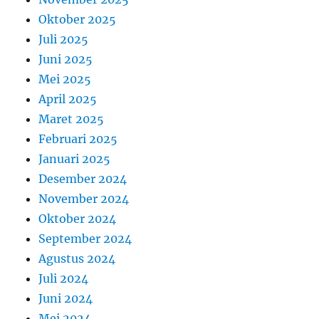
Oktober 2025
Juli 2025
Juni 2025
Mei 2025
April 2025
Maret 2025
Februari 2025
Januari 2025
Desember 2024
November 2024
Oktober 2024
September 2024
Agustus 2024
Juli 2024
Juni 2024
Mei 2024