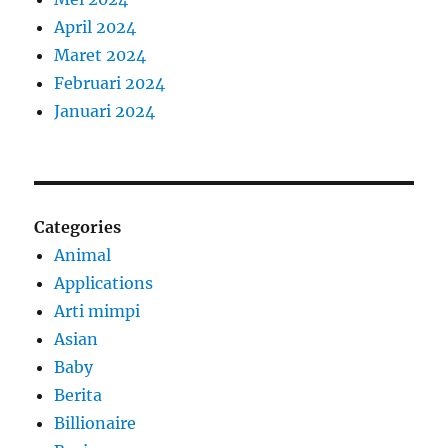
April 2024
Maret 2024
Februari 2024
Januari 2024
Categories
Animal
Applications
Arti mimpi
Asian
Baby
Berita
Billionaire