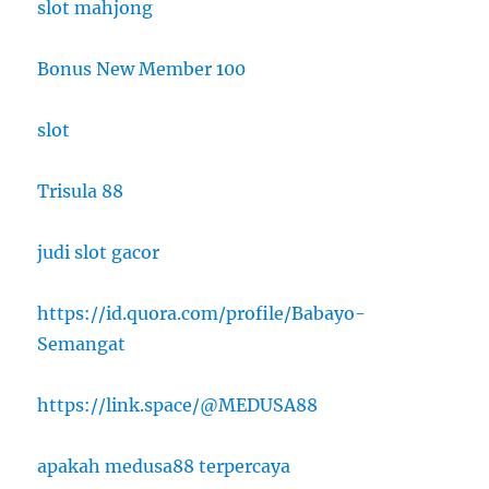
slot mahjong
Bonus New Member 100
slot
Trisula 88
judi slot gacor
https://id.quora.com/profile/Babayo-
Semangat
https://link.space/@MEDUSA88
apakah medusa88 terpercaya