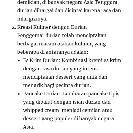
demikian, di banyak negara Asia Tenggara,
durian dihargai dan dicintai karena rasa dan
nilai gizinya.
Kreasi Kuliner dengan Durian
Penggemar durian telah menciptakan
berbagai macam olahan kuliner, yang
beberapa di antaranya adalah:
Es Krim Durian: Kombinasi kremi es krim
dengan rasa durian yang intens
menciptakan dessert yang unik dan
menarik bagi pecinta durian.
Pancake Durian: Lembaran pancake tipis
yang dibalut dengan isian durian dan
whipped cream, menjadi cemilan atau
dessert yang populer di banyak negara
Asia.