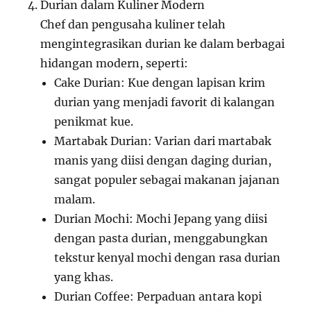
Durian dalam Kuliner Modern
Chef dan pengusaha kuliner telah
mengintegrasikan durian ke dalam berbagai
hidangan modern, seperti:
Cake Durian: Kue dengan lapisan krim
durian yang menjadi favorit di kalangan
penikmat kue.
Martabak Durian: Varian dari martabak
manis yang diisi dengan daging durian,
sangat populer sebagai makanan jajanan
malam.
Durian Mochi: Mochi Jepang yang diisi
dengan pasta durian, menggabungkan
tekstur kenyal mochi dengan rasa durian
yang khas.
Durian Coffee: Perpaduan antara kopi