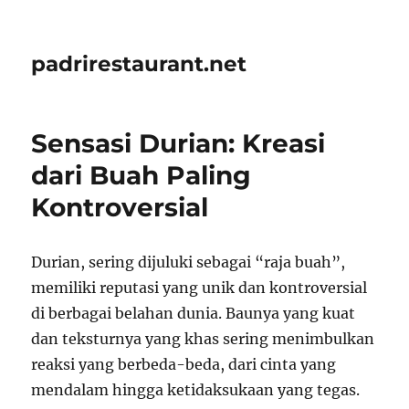
padrirestaurant.net
Sensasi Durian: Kreasi
dari Buah Paling
Kontroversial
Durian, sering dijuluki sebagai “raja buah”,
memiliki reputasi yang unik dan kontroversial
di berbagai belahan dunia. Baunya yang kuat
dan teksturnya yang khas sering menimbulkan
reaksi yang berbeda-beda, dari cinta yang
mendalam hingga ketidaksukaan yang tegas.