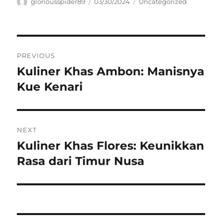
Author
Posted
Categories
gloriousspider89
03/30/2024
Uncategorized
on
Navigasi
PREVIOUS
pos
Kuliner Khas Ambon: Manisnya
Previous
post:
Kue Kenari
NEXT
Kuliner Khas Flores: Keunikkan
Next
post:
Rasa dari Timur Nusa