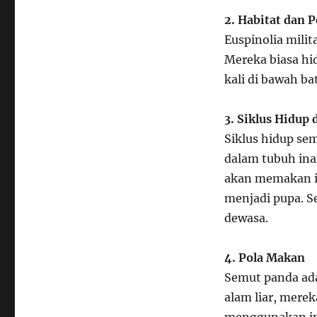
2. Habitat dan 
Euspinolia mili
Mereka biasa hi
kali di bawah ba
3. Siklus Hidup
Siklus hidup sem
dalam tubuh inan
akan memakan i
menjadi pupa. S
dewasa.
4. Pola Makan
Semut panda ada
alam liar, mere