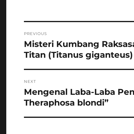
Navigasi
PREVIOUS
pos
Misteri Kumbang Raksa
Previous
post:
Titan (Titanus giganteus)
NEXT
Mengenal Laba-Laba Pe
Next
post:
Theraphosa blondi”