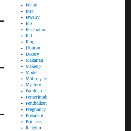
Island
Jasa
Jewelry
Job
Kesehatan
Kid
King
Liburan
Luxury
Makanan
Makeup
Model
Motorcycle
Mystery
Panduan
Pemerintah
Pendidikan
Pregnancy
President
Princess
Religion