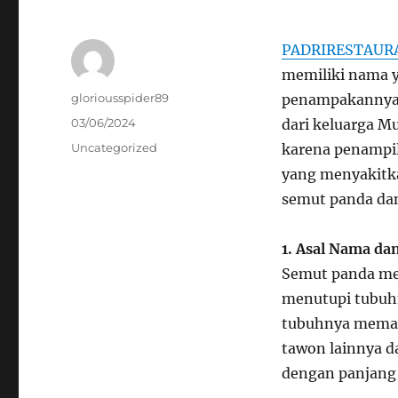
PADRIRESTAUR
memiliki nama y
Author
gloriousspider89
penampakannya y
Posted
03/06/2024
dari keluarga Mu
on
Categories
Uncategorized
karena penampi
yang menyakitka
semut panda dan
1. Asal Nama da
Semut panda me
menutupi tubuhn
tubuhnya memang
tawon lainnya da
dengan panjang 