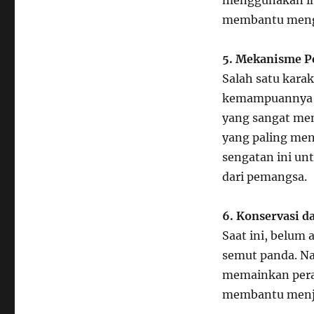
menggunakan in
membantu mengon
5. Mekanisme P
Salah satu karak
kemampuannya da
yang sangat men
yang paling me
sengatan ini u
dari pemangsa.
6. Konservasi d
Saat ini, belum
semut panda. Na
memainkan peran
membantu menja