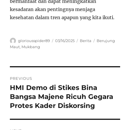
bermanfaat dan dapat meningkatkan
kesadaran akan pentingnya menjaga
kesehatan dalam tren apapun yang kita ikuti.
Author
Posted
Categories
Tags
gloriousspider89
03/16/2025
Berita
Berujung
on
Maut
,
Mukbang
Navigasi
PREVIOUS
pos
HMI Demo di Stikes Bina
Previous
post:
Bangsa Majene Ricuh Gegara
Protes Kader Diskorsing