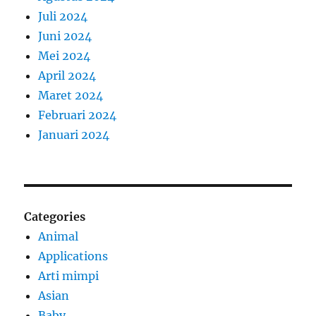
Juli 2024
Juni 2024
Mei 2024
April 2024
Maret 2024
Februari 2024
Januari 2024
Categories
Animal
Applications
Arti mimpi
Asian
Baby