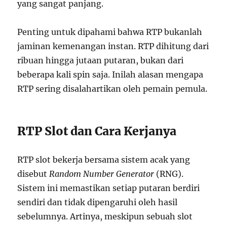
yang sangat panjang.
Penting untuk dipahami bahwa RTP bukanlah
jaminan kemenangan instan. RTP dihitung dari
ribuan hingga jutaan putaran, bukan dari
beberapa kali spin saja. Inilah alasan mengapa
RTP sering disalahartikan oleh pemain pemula.
RTP Slot dan Cara Kerjanya
RTP slot bekerja bersama sistem acak yang
disebut
Random Number Generator
(RNG).
Sistem ini memastikan setiap putaran berdiri
sendiri dan tidak dipengaruhi oleh hasil
sebelumnya. Artinya, meskipun sebuah slot