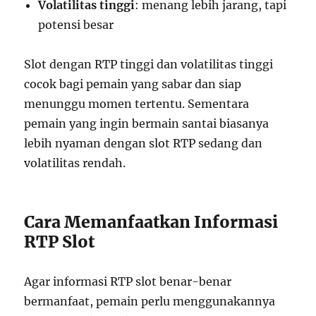
Volatilitas tinggi
: menang lebih jarang, tapi
potensi besar
Slot dengan RTP tinggi dan volatilitas tinggi
cocok bagi pemain yang sabar dan siap
menunggu momen tertentu. Sementara
pemain yang ingin bermain santai biasanya
lebih nyaman dengan slot RTP sedang dan
volatilitas rendah.
Cara Memanfaatkan Informasi
RTP Slot
Agar informasi RTP slot benar-benar
bermanfaat, pemain perlu menggunakannya