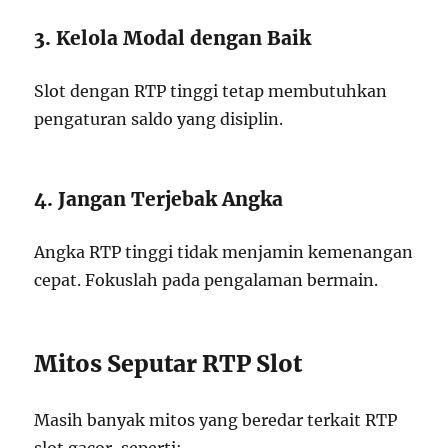
3. Kelola Modal dengan Baik
Slot dengan RTP tinggi tetap membutuhkan
pengaturan saldo yang disiplin.
4. Jangan Terjebak Angka
Angka RTP tinggi tidak menjamin kemenangan
cepat. Fokuslah pada pengalaman bermain.
Mitos Seputar RTP Slot
Masih banyak mitos yang beredar terkait RTP