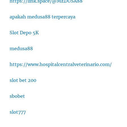
https://link.space/@MEDUSA88
apakah medusa88 terpercaya
Slot Depo 5K
medusa88
https://www.hospitalcentralveterinario.com/
slot bet 200
sbobet
slot777