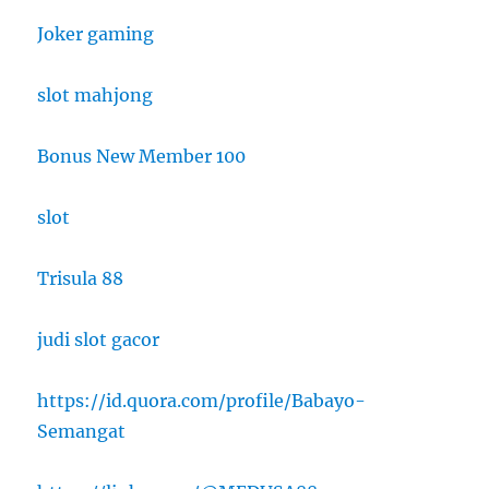
Joker gaming
slot mahjong
Bonus New Member 100
slot
Trisula 88
judi slot gacor
https://id.quora.com/profile/Babayo-
Semangat