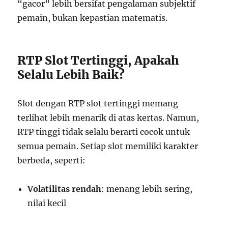
“gacor” lebih bersifat pengalaman subjektif
pemain, bukan kepastian matematis.
RTP Slot Tertinggi, Apakah
Selalu Lebih Baik?
Slot dengan RTP slot tertinggi memang
terlihat lebih menarik di atas kertas. Namun,
RTP tinggi tidak selalu berarti cocok untuk
semua pemain. Setiap slot memiliki karakter
berbeda, seperti:
Volatilitas rendah
: menang lebih sering,
nilai kecil