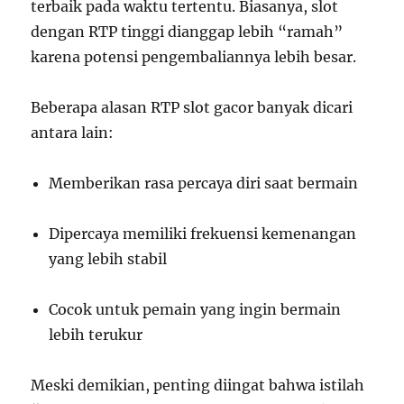
terbaik pada waktu tertentu. Biasanya, slot
dengan RTP tinggi dianggap lebih “ramah”
karena potensi pengembaliannya lebih besar.
Beberapa alasan RTP slot gacor banyak dicari
antara lain:
Memberikan rasa percaya diri saat bermain
Dipercaya memiliki frekuensi kemenangan
yang lebih stabil
Cocok untuk pemain yang ingin bermain
lebih terukur
Meski demikian, penting diingat bahwa istilah