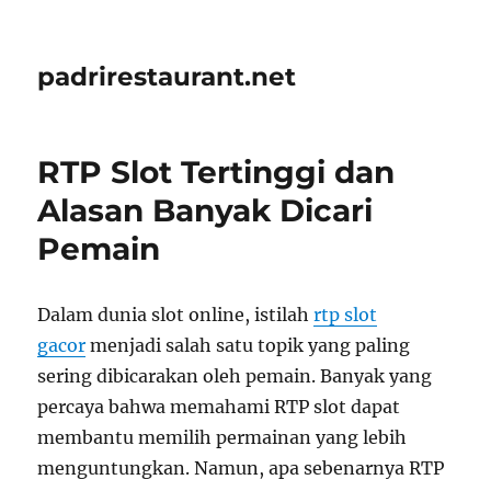
padrirestaurant.net
RTP Slot Tertinggi dan
Alasan Banyak Dicari
Pemain
Dalam dunia slot online, istilah
rtp slot
gacor
menjadi salah satu topik yang paling
sering dibicarakan oleh pemain. Banyak yang
percaya bahwa memahami RTP slot dapat
membantu memilih permainan yang lebih
menguntungkan. Namun, apa sebenarnya RTP