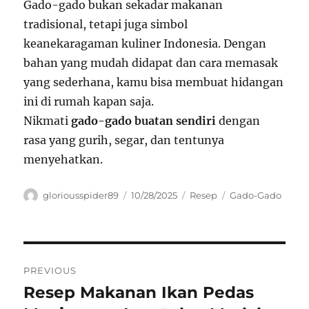
Gado-gado bukan sekadar makanan
tradisional, tetapi juga simbol
keanekaragaman kuliner Indonesia. Dengan
bahan yang mudah didapat dan cara memasak
yang sederhana, kamu bisa membuat hidangan
ini di rumah kapan saja.
Nikmati
gado-gado buatan sendiri
dengan
rasa yang gurih, segar, dan tentunya
menyehatkan.
Author
Posted
Categories
Tags
gloriousspider89
10/28/2025
Resep
Gado-Gado
on
Navigasi
PREVIOUS
pos
Resep Makanan Ikan Pedas
Previous