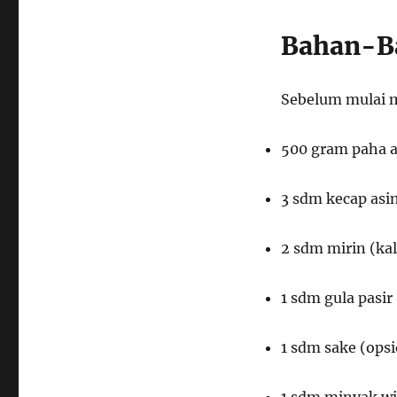
Bahan-B
Sebelum mulai m
500 gram paha 
3 sdm kecap asi
2 sdm mirin (kal
1 sdm gula pasir
1 sdm sake (opsi
1 sdm minyak wi