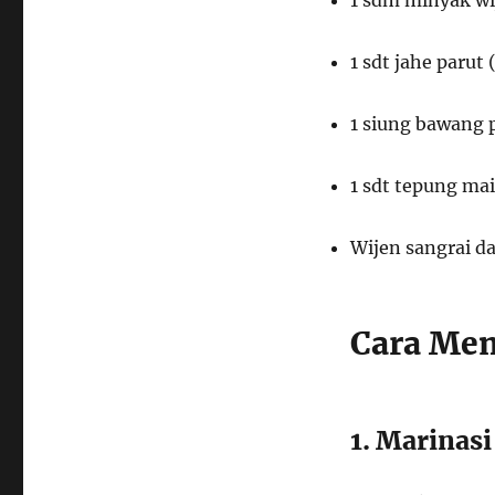
1 sdt jahe parut
1 siung bawang p
1 sdt tepung ma
Wijen sangrai d
Cara Mem
1. Marinas