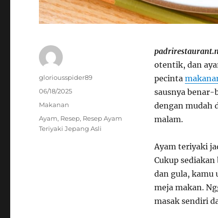
padrirestaurant.
otentik, dan aya
Author
gloriousspider89
pecinta
makana
Posted
06/18/2025
sausnya benar-be
on
Categories
Makanan
dengan mudah d
Tags
Ayam
,
Resep
,
Resep Ayam
malam.
Teriyaki Jepang Asli
Ayam teriyaki ja
Cukup sediakan 
dan gula, kamu 
meja makan. Ngg
masak sendiri d