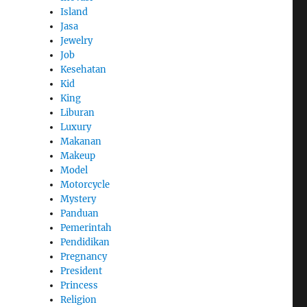
Island
Jasa
Jewelry
Job
Kesehatan
Kid
King
Liburan
Luxury
Makanan
Makeup
Model
Motorcycle
Mystery
Panduan
Pemerintah
Pendidikan
Pregnancy
President
Princess
Religion