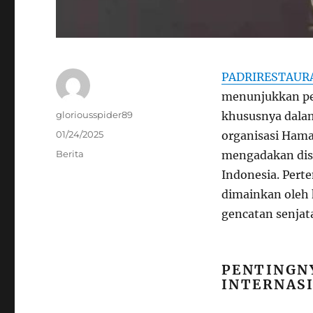
PADRIRESTAUR
menunjukkan per
Author
gloriousspider89
khususnya dalam
Posted
01/24/2025
organisasi Hama
on
Categories
Berita
mengadakan disk
Indonesia. Pert
dimainkan oleh
gencatan senjat
PENTINGN
INTERNAS