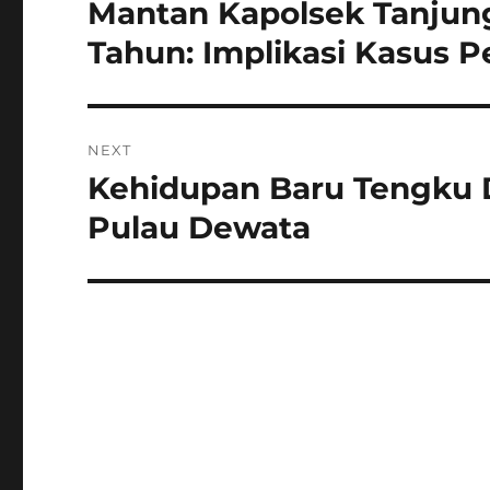
pos
Mantan Kapolsek Tanjung
Previous
post:
Tahun: Implikasi Kasus 
NEXT
Kehidupan Baru Tengku D
Next
post:
Pulau Dewata