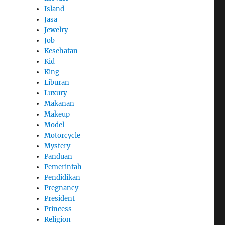
Island
Jasa
Jewelry
Job
Kesehatan
Kid
King
Liburan
Luxury
Makanan
Makeup
Model
Motorcycle
Mystery
Panduan
Pemerintah
Pendidikan
Pregnancy
President
Princess
Religion