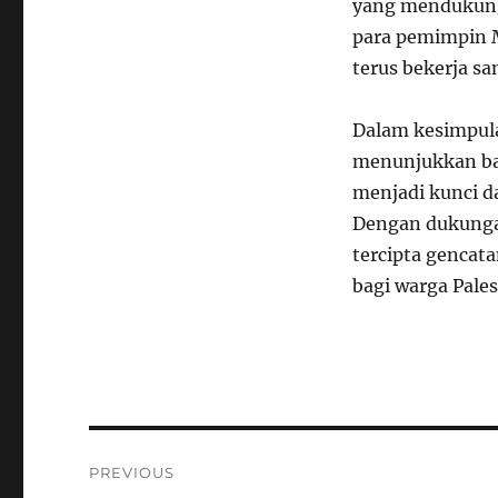
yang mendukung 
para pemimpin 
terus bekerja s
Dalam kesimpula
menunjukkan bah
menjadi kunci d
Dengan dukungan
tercipta gencat
bagi warga Pales
Navigasi
PREVIOUS