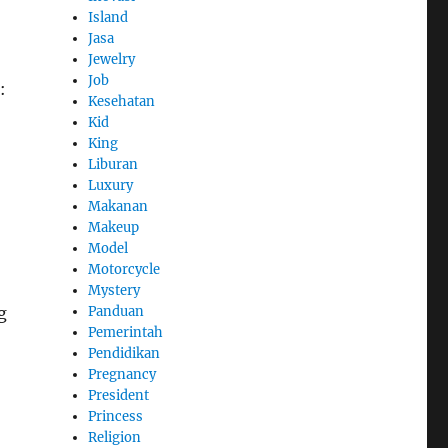
Island
Jasa
Jewelry
Job
:
Kesehatan
Kid
King
Liburan
Luxury
Makanan
Makeup
Model
Motorcycle
Mystery
g
Panduan
Pemerintah
Pendidikan
Pregnancy
President
Princess
Religion