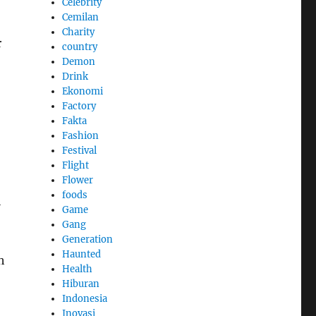
Celebrity
Cemilan
Charity
r
country
Demon
Drink
Ekonomi
Factory
Fakta
Fashion
Festival
Flight
Flower
foods
i
Game
Gang
Generation
Haunted
h
Health
Hiburan
Indonesia
Inovasi