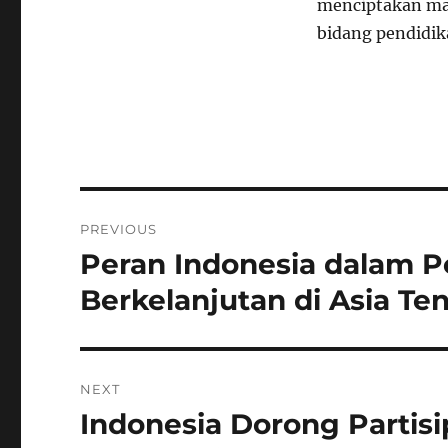
menciptakan mas
bidang pendidik
Navigasi
PREVIOUS
pos
Peran Indonesia dalam 
Previous
post:
Berkelanjutan di Asia Te
NEXT
Indonesia Dorong Partis
Next
post: