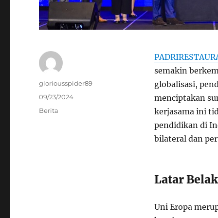
PADRIRESTAUR
semakin berkemb
Author
gloriousspider89
globalisasi, pen
Posted
09/23/2024
menciptakan sum
on
Categories
Berita
kerjasama ini t
pendidikan di I
bilateral dan pe
Latar Bela
Uni Eropa merup