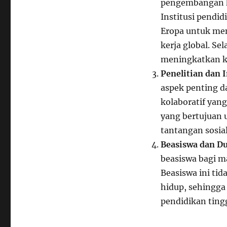
pengembangan ku
Institusi pendid
Eropa untuk me
kerja global. Se
meningkatkan ku
Penelitian dan 
aspek penting d
kolaboratif yang
yang bertujuan 
tantangan sosia
Beasiswa dan D
beasiswa bagi m
Beasiswa ini tid
hidup, sehingga
pendidikan tingg