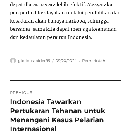
dapat diatasi secara lebih efektif. Masyarakat
pun perlu diberdayakan melalui pendidikan dan
kesadaran akan bahaya narkoba, sehingga
bersama-sama kita dapat menjaga keamanan
dan kedaulatan perairan Indonesia.
Author
Posted
Categories
gloriousspider89
09/20/2024
Pemerintah
on
Navigasi
PREVIOUS
pos
Indonesia Tawarkan
Previous
post:
Pertukaran Tahanan untuk
Menangani Kasus Pelarian
Internasional