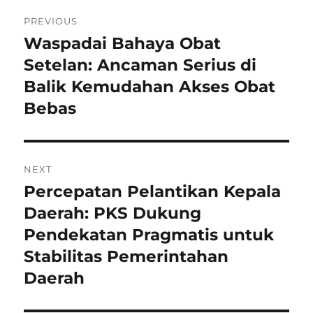
Navigasi
PREVIOUS
pos
Waspadai Bahaya Obat
Previous
post:
Setelan: Ancaman Serius di
Balik Kemudahan Akses Obat
Bebas
NEXT
Percepatan Pelantikan Kepala
Next
post:
Daerah: PKS Dukung
Pendekatan Pragmatis untuk
Stabilitas Pemerintahan
Daerah