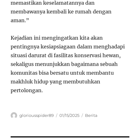
memastikan keselamatannya dan
membawanya kembali ke rumah dengan
aman.”
Kejadian ini mengingatkan kita akan
pentingnya kesiapsiagaan dalam menghadapi
situasi darurat di fasilitas konservasi hewan,
sekaligus menunjukkan bagaimana sebuah
komunitas bisa bersatu untuk membantu
makhluk hidup yang membutuhkan
pertolongan.
Author
Posted
Categories
gloriousspider89
01/15/2025
Berita
on